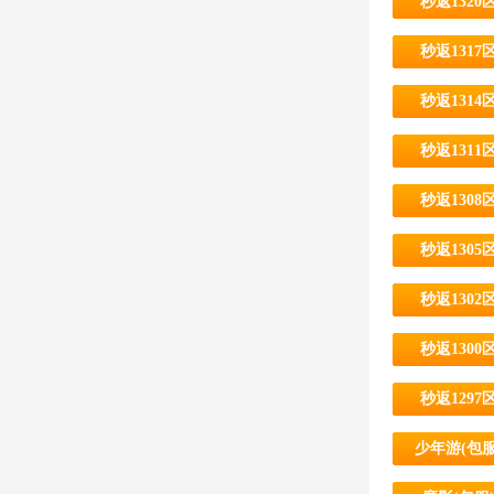
秒返1320
秒返1317
秒返1314
秒返1311
秒返1308
秒返1305
秒返1302
秒返1300
秒返1297
少年游(包服