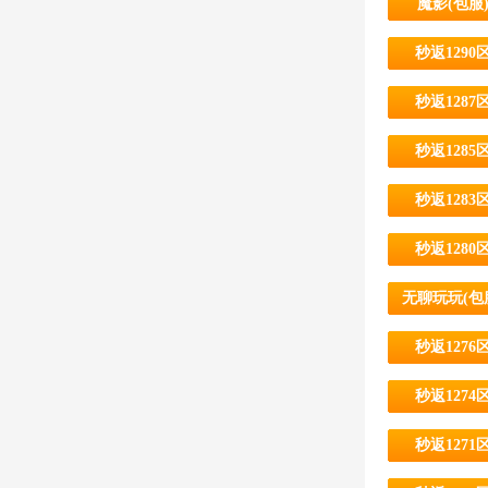
魔影(包服
秒返1290
秒返1287
秒返1285
秒返1283
秒返1280
无聊玩玩(包
秒返1276
秒返1274
秒返1271