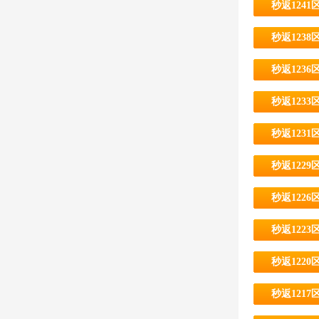
秒返1241
秒返1238
秒返1236
秒返1233
秒返1231
秒返1229
秒返1226
秒返1223
秒返1220
秒返1217