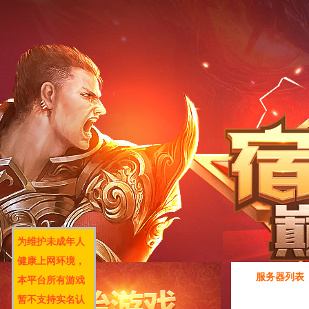
为维护未成年人
健康上网环境，
服务器列表
本平台所有游戏
暂不支持实名认