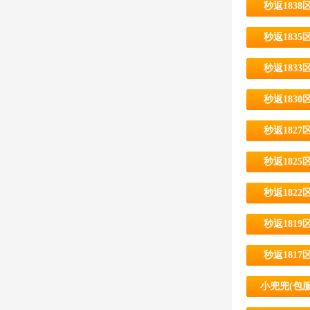
秒返1838
秒返1835
秒返1833
秒返1830
秒返1827
秒返1825
秒返1822
秒返1819
秒返1817
小兜兜(包服