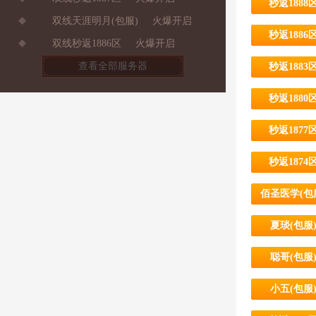
秒返1888
双线天涯明月(包服)
火爆开启
秒返1886
双线秒返1886区
火爆开启
查看全部服务器
秒返1883
秒返1880
秒返1877
秒返1874
佰圣医学(包
夏琰(包服
聪哥(包服
小五(包服