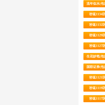
流年似水(包
秒返1134
秒返1132
秒返1129
秒返1127
生花妙笔(包
国联证券(包
秒返1121
秒返1119
秒返1117