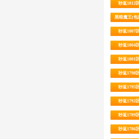
秒返1812
黑暗魔王(包
秒返1807
秒返1804
秒返1801
秒返1798
秒返1795
秒返1792
秒返1789
秒返1786