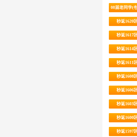
08届老同学(包
秒返1620
秒返1617
秒返1614
秒返1611
秒返1608
秒返1606
秒返1603
秒返1600
秒返1597