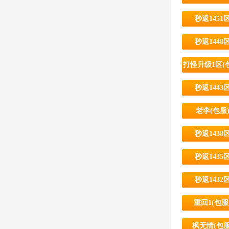
秒返1451
秒返1448
打怪升级1区(
秒返1443
老李(包服
秒返1438
秒返1435
秒返1432
重回1(包服
枫无情(包服