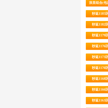
浪里组合(包
秒返1185
秒返1182
秒返1179
秒返1176
秒返1173
秒返1170
秒返1168
秒返1166
秒返1163