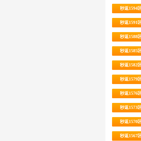
秒返1594
秒返1591
秒返1588
秒返1585
秒返1582
秒返1579
秒返1576
秒返1573
秒返1570
秒返1567