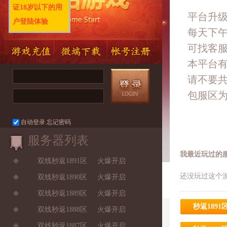
证18岁以下的用
平台升级
户登陆体验
每天下午
可找客服微
本平台有
请不要共
包服区为
自动登录
忘记密码
服务器列表
我最近玩过的
双线秒返1891区
火爆开启
还没玩过这个
双线秒返1890区
火爆开启
双线秒返1889区
火爆开启
秒返1891
双线秒返1888区
火爆开启
双线秒返1887区
火爆开启